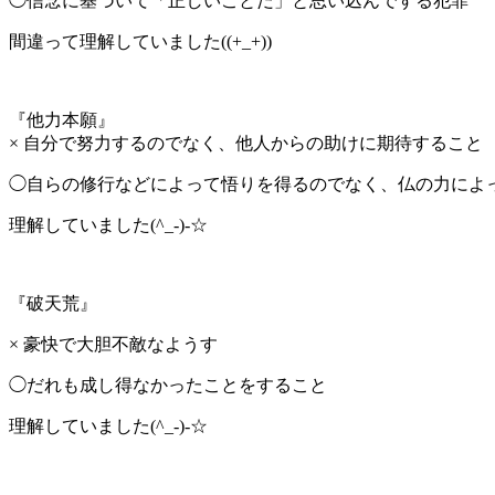
◯信念に基づいて「正しいことだ」と思い込んでする犯罪
間違って理解していました((+_+))
『他力本願』
× 自分で努力するのでなく、他人からの助けに期待すること
◯自らの修行などによって悟りを得るのでなく、仏の力によ
理解していました(^_-)-☆
『破天荒』
× 豪快で大胆不敵なようす
◯だれも成し得なかったことをすること
理解していました(^_-)-☆