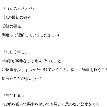
『（話の）さわり』
×話の最初の部分
◯話の要点
間違って理解していました((+_+))
『なしくずし』
×物事が曖昧なまま進んでいくこと
◯物事を少しずつかたづけていくこと。徐々に物事を行うこ
使ったことがない(>_<)
『悪びれる 』
×虚勢を張って悪事を働いても悪いと思わない態度をとる