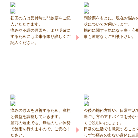
初回の方は受付時に問診票をご記
問診票をもとに、現在お悩み
入いただきます。
状についてお伺いします。
痛みや不調の原因を、より明確に
施術に関する気になる事・心
するためにも出来る限り詳しくご
事も遠慮なくご相談下さい。
記入ください。
痛みの原因を改善するため、脊柱
今後の施術方針や、日常生活
と骨盤を調整していきます。
過ごし方のアドバイスを分か
産前の矯正でも、無理のない体勢
くご説明いたします。
で施術を行えますので、ご安心く
日常の生活でも意識すること
ださい。
しずつ痛みの出ない身体に改