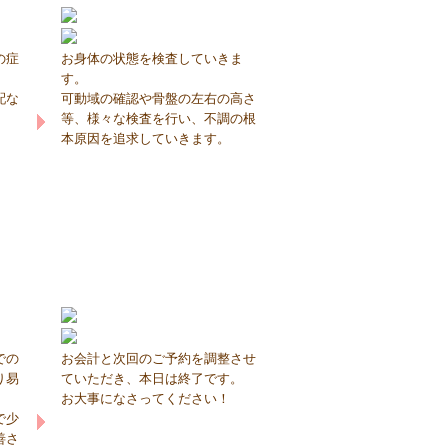
の症
お身体の状態を検査していきま
す。
配な
可動域の確認や骨盤の左右の高さ
等、様々な検査を行い、不調の根
本原因を追求していきます。
での
お会計と次回のご予約を調整させ
り易
ていただき、本日は終了です。
お大事になさってください！
で少
善さ