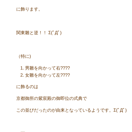
に飾ります。
関東雛と逆！！ Σ(ﾟДﾟ)
（特に)
男雛を向かって右????
女雛を向かって左????
に飾るのは
京都御所の紫宸殿の御即位の式典で
この並びだったのが由来となっているようです。Σ(ﾟДﾟ)