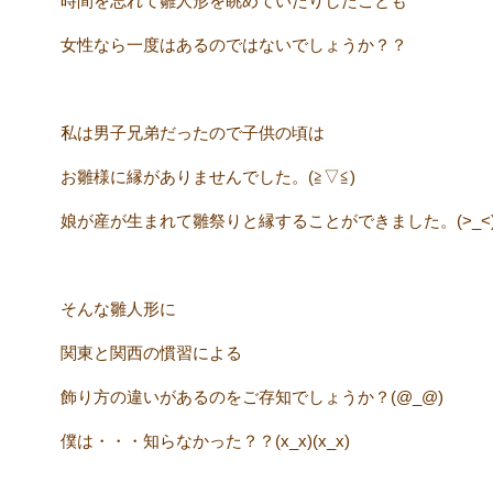
時間を忘れて雛人形を眺めていたりしたことも
女性なら一度はあるのではないでしょうか？？
私は男子兄弟だったので子供の頃は
お雛様に縁がありませんでした。(≧▽≦)
娘が産が生まれて雛祭りと縁することができました。(>_<
そんな雛人形に
関東と関西の慣習による
飾り方の違いがあるのをご存知でしょうか？(@_@)
僕は・・・知らなかった？？(x_x)(x_x)