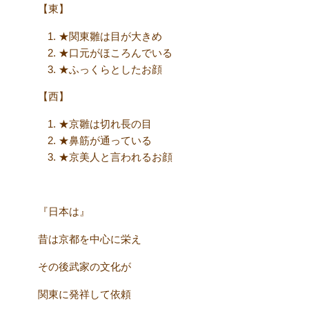
【東】
★関東雛は目が大きめ
★口元がほころんでいる
★ふっくらとしたお顔
【西】
★京雛は切れ長の目
★鼻筋が通っている
★京美人と言われるお顔
『日本は』
昔は京都を中心に栄え
その後武家の文化が
関東に発祥して依頼