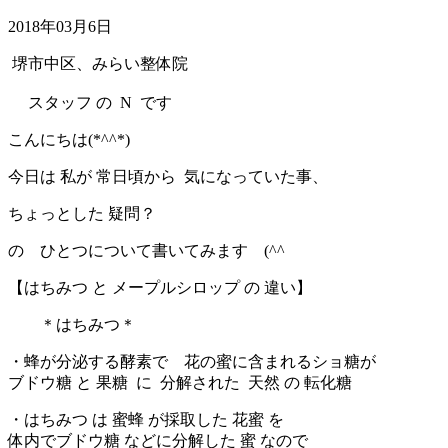
2018年03月6日
堺市中区、みらい整体院
スタッフ の N です
こんにちは(*^^*)
今日は 私が 常日頃から 気になっていた事、
ちょっとした 疑問？
の ひとつについて書いてみます (^^ゞ
【はちみつ と メープルシロップ の 違い】
＊はちみつ＊
・蜂が分泌する酵素で 花の蜜に含まれるショ糖が
ブドウ糖 と 果糖 に 分解された 天然 の 転化糖
・はちみつ は 蜜蜂 が採取した 花蜜 を
体内でブドウ糖 などに分解した 蜜 なので