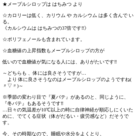
★メープルシロップは はちみつ より
☆カロリーは低く、カリウム や カルシウム は多く含んで い
る。
《カルシウムは はちみつの37倍です‼》
☆ポリフェノールも含まれています。
☆血糖値の上昇指数もメープルシロップの方が
低いので血糖値が気になる人には、ありがたいです‼
～どちらも 、体には良さそうですが…
より 体に良さそうなのはメープルシロップのようですね(
〃▽〃)～
※季節の変わり目で『夏バテ』があるのと、同じように、
『冬バテ』もあるそうです‼
…日々の気温差が10℃以上の時に自律神経が順応しにくいた
めに
、でてくる症状（体がだるい・疲労感など）だそうで
す。
今、その時期なので、睡眠や水分をよくとり、