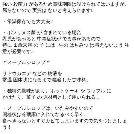
強い 殺菌力 があるため賞味期限は設けられてはいますが、
腐らないので 実質は ないと考えられます‼
・常温保存でも大丈夫‼
・ボツリヌス菌 が 含まれている場合
乳児が食べると 中毒症状が でる事があるので
特に １歳未満 の 子 には 生の はちみつ は与えないよう 注
意が必要です‼
＊メープルシロップ＊
サトウカエデ などの 樹液を
常温 固体状になるまで濃縮 した甘味料。
・独特の風味があり、ホットケーキ や ワッフル に
かけたり、菓子 の 原材料として用いられる 。
・メープルシロップは、いたみやすいので
開栓後は冷蔵庫に入れてなるべく早く、
食べきらないとすぐカビてしまいますので気をつけましょ
う！