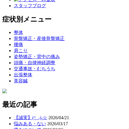
スタッフブログ
症状別メニュー
整体
骨盤矯正・産後骨盤矯正
腰痛
肩こり
姿勢矯正・背中の痛み
頭痛・自律神経調整
交通事故・むちうち
出張整体
美容鍼
最近の記事
【誠実】(^_-)-☆
2026/04/21
悩みある・ない
2026/03/17