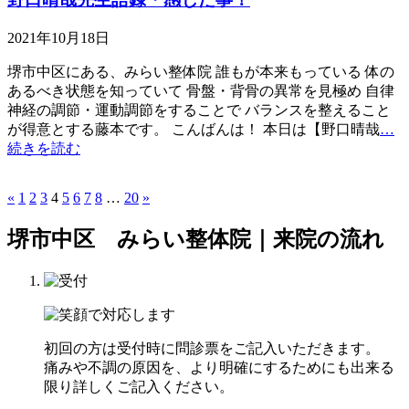
2021年10月18日
堺市中区にある、みらい整体院 誰もが本来もっている 体の
あるべき状態を知っていて 骨盤・背骨の異常を見極め 自律
神経の調節・運動調節をすることで バランスを整えること
が得意とする藤本です。 こんばんは！ 本日は【野口晴哉
…
続きを読む
«
1
2
3
4
5
6
7
8
…
20
»
堺市中区 みらい整体院｜来院の流れ
初回の方は受付時に問診票をご記入いただきます。
痛みや不調の原因を、より明確にするためにも出来る
限り詳しくご記入ください。